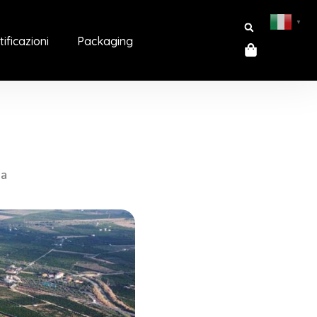
▼
tificazioni
Packaging
ia