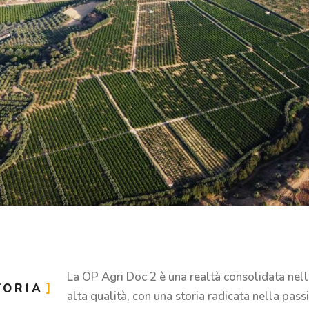
La OP Agri Doc 2 è una realtà consolidata nel
TORIA
alta qualità, con una storia radicata nella passi