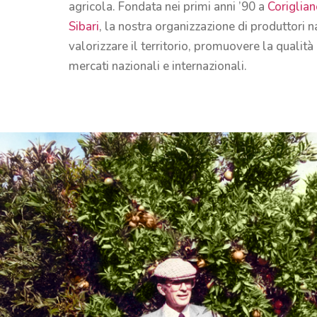
agricola. Fondata nei primi anni ’90 a
Coriglia
Sibari
, la nostra organizzazione di produttori n
valorizzare il territorio, promuovere la qualità
mercati nazionali e internazionali.