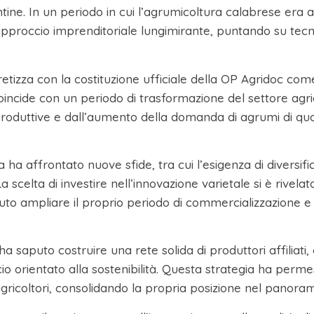
tine. In un periodo in cui l’agrumicoltura calabrese era a
n approccio imprenditoriale lungimirante, puntando su tec
retizza con la costituzione ufficiale della OP Agridoc com
oincide con un periodo di trasformazione del settore agric
 produttive e dall’aumento della domanda di agrumi di qua
a ha affrontato nuove sfide, tra cui l’esigenza di diversifi
scelta di investire nell’innovazione varietale si è rivelata
uto ampliare il proprio periodo di commercializzazione e g
a saputo costruire una rete solida di produttori affiliati
cio orientato alla sostenibilità. Questa strategia ha permes
icoltori, consolidando la propria posizione nel panoram